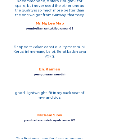
Recommended, 5 stars! Bought 2 for
spare, but never used the other one as
the quality is so much more better than
the one we got from Sunway Pharmacy.
Mr. Ng Lee Mao
pembelian untuk ibu umur 63
Shopee tak akan dapat quality macam ini.
Kerusi ini memang baloi. Berat badan saya
95kg.
En. Ramlan
pengunaan sendiri
good. lightweight. fit in my back seat of
myvi and vios.
Micheal Siow
pembelian untuk ayah umur 82
The first one used for 4 years. but got