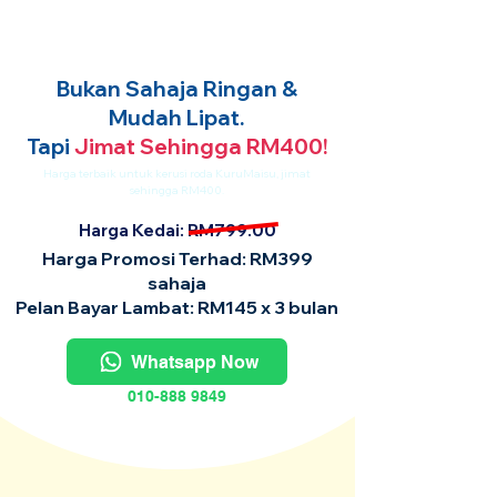
Bukan Sahaja Ringan &
Mudah Lipat.
Tapi
Jimat Sehingga RM400!
Harga terbaik untuk kerusi roda KuruMaisu, jimat
sehingga RM400.
Harga Kedai: RM799.00
Harga Promosi Terhad: RM399
sahaja
Pelan Bayar Lambat: RM145 x 3 bulan
Whatsapp Now
010-888 9849