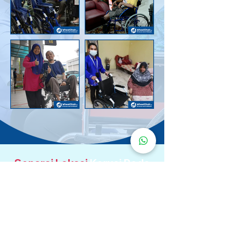
Senarai Lokasi
Kerusi Roda
KuruMaisu
Kami menyediakan kerusi roda KuruMaisu di kawasan
berikut untuk memudahkan urusan anda.
Kuala Lumpur
Bandar Tasik Selatan
Taman Melawati