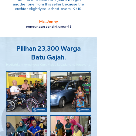
another one from this seller because the
cushion slightly squashed. overall 9/10.
Ms. Jenny
pengunaan sendiri, umur 43
Pilihan 23,300 Warga
Batu Gajah.
Hadiahkan kerusi roda KuruMaisu kepada yang tersayang.