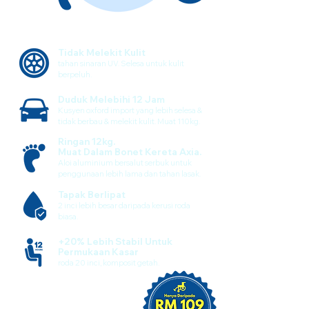
Tidak Melekit Kulit
tahan sinaran UV. Selesa untuk kulit
berpeluh.
Duduk Melebihi 12 Jam
Kusyen oxford import yang lebih selesa &
tidak berbau & melekit kulit. Muat 110kg.
Ringan 12kg.
Muat Dalam Bonet Kereta Axia.
Aloi aluminium bersalut serbuk untuk
penggunaan lebih lama dan tahan lasak.
Tapak Berlipat
2 inci lebih besar daripada kerusi roda
biasa.
+20% Lebih Stabil Untuk
Permukaan Kasar
roda 20 inci, komposit getah.