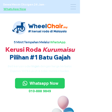
Sewa Mesin Oksigen 24 Jam ·
WhatsApp Now
5 Minit Tempahan Melalui
WhatsApp.
Kerusi Roda
Kurumaisu
Pilihan #1 Batu Gajah
Beli kerusi roda
ringan
dengan harga terbaloi.
Dijamin 100% kukuh & tidak melekit badan.
Whatsapp Now
010-888 9849