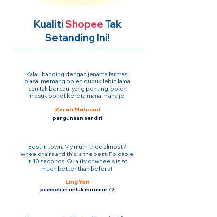
Kualiti
Shopee
Tak
Setanding Ini!
Bimbang kualiti tak bagus? Kami jamin selama 6 bulan!
Kalau banding dengan jenama farmasi
biasa, memang boleh duduk lebih lama
dan tak berbau. yang penting, boleh
masuk bonet kereta mana-mana je.
Zarah Mahmud
pengunaan sendiri
Best in town. My mum tried almost 7
wheelchairs and this is the best. Foldable
in 10 seconds. Quality of wheels is so
much better than before!
Ling Yen
pembelian untuk ibu umur 72