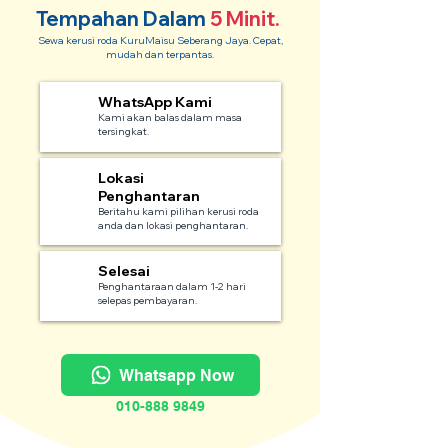
Tempahan Dalam
5 Minit.
Sewa kerusi roda KuruMaisu Seberang Jaya. Cepat,
mudah dan terpantas.
WhatsApp Kami
1
Kami akan balas dalam masa
tersingkat.
Lokasi
2
Penghantaran
Beritahu kami pilihan kerusi roda
anda dan lokasi penghantaran.
Selesai
3
Penghantaraan dalam 1-2 hari
selepas pembayaran.
Whatsapp Now
010-888 9849