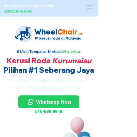
Sewa Mesin Oksigen 24 Jam ·
WhatsApp Now
5 Minit Tempahan Melalui
WhatsApp.
Kerusi Roda
Kurumaisu
Pilihan #1 Seberang Jaya
Beli kerusi roda
ringan
dengan harga terbaloi.
Dijamin 100% kukuh & tidak melekit badan.
Whatsapp Now
010-888 9849