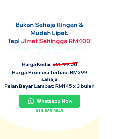
Bukan Sahaja Ringan &
Mudah Lipat.
Tapi
Jimat Sehingga RM400!
Harga terbaik untuk kerusi roda KuruMaisu, jimat
sehingga RM400.
Harga Kedai: RM799.00
Harga Promosi Terhad: RM399
sahaja
Pelan Bayar Lambat: RM145 x 3 bulan
Whatsapp Now
010-888 9849