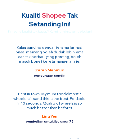
Kualiti
Shopee
Tak
Setanding Ini!
Bimbang kualiti tak bagus? Kami jamin selama 6 bulan!
Kalau banding dengan jenama farmasi
biasa, memang boleh duduk lebih lama
dan tak berbau. yang penting, boleh
masuk bonet kereta mana-mana je.
Zarah Mahmud
pengunaan sendiri
Best in town. My mum tried almost 7
wheelchairs and this is the best. Foldable
in 10 seconds. Quality of wheels is so
much better than before!
Ling Yen
pembelian untuk ibu umur 72