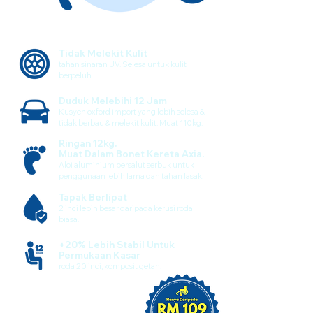
Tidak Melekit Kulit
tahan sinaran UV. Selesa untuk kulit
berpeluh.
Duduk Melebihi 12 Jam
Kusyen oxford import yang lebih selesa &
tidak berbau & melekit kulit. Muat 110kg.
Ringan 12kg.
Muat Dalam Bonet Kereta Axia.
Aloi aluminium bersalut serbuk untuk
penggunaan lebih lama dan tahan lasak.
Tapak Berlipat
2 inci lebih besar daripada kerusi roda
biasa.
+20% Lebih Stabil Untuk
Permukaan Kasar
roda 20 inci, komposit getah.