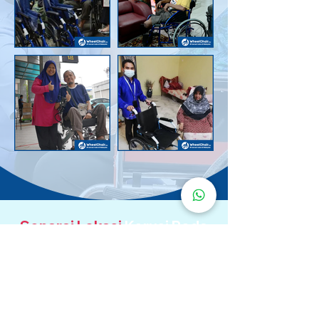
Senarai Lokasi
Kerusi Roda
KuruMaisu
Kami menyediakan kerusi roda KuruMaisu di kawasan
berikut untuk memudahkan urusan anda.
Kuala Lumpur
Bandar Tasik Selatan
Taman Melawati