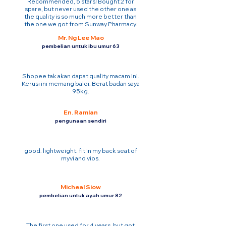
Recommended, 5 stars! Bought 2 for
spare, but never used the other one as
the quality is so much more better than
the one we got from Sunway Pharmacy.
Mr. Ng Lee Mao
pembelian untuk ibu umur 63
Shopee tak akan dapat quality macam ini.
Kerusi ini memang baloi. Berat badan saya
95kg.
En. Ramlan
pengunaan sendiri
good. lightweight. fit in my back seat of
myvi and vios.
Micheal Siow
pembelian untuk ayah umur 82
The first one used for 4 years. but got