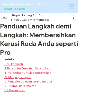
Sewa Mesin Oksigen 24 Jam ·
WhatsApp Now
Utopia Holding Sdn Bhd
11 Feb 2023
5 min membaca
Panduan Langkah demi
Langkah: Membersihkan
Kerusi Roda Anda seperti
Pro
Indeks
I. Mukadimah
II. Bahan dan Peralatan Diperlukan
III. Persediaan untuk pembersihan
IV. Menjaga kusyen
V. Penyelenggaraan tayar dan roda
VI. Memelihara Nasihat
VII. Kesimpulan