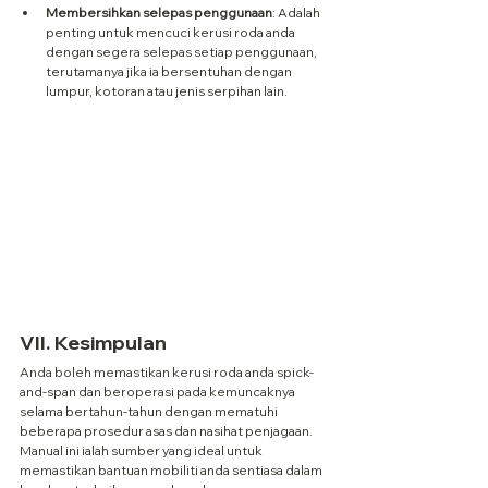
Membersihkan selepas penggunaan
: Adalah 
penting untuk mencuci kerusi roda anda 
dengan segera selepas setiap penggunaan, 
terutamanya jika ia bersentuhan dengan 
lumpur, kotoran atau jenis serpihan lain.
VII. Kesimpulan
Anda boleh memastikan kerusi roda anda spick-
and-span dan beroperasi pada kemuncaknya 
selama bertahun-tahun dengan mematuhi 
beberapa prosedur asas dan nasihat penjagaan. 
Manual ini ialah sumber yang ideal untuk 
memastikan bantuan mobiliti anda sentiasa dalam 