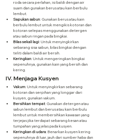
roda secara perlahan, isi baldi dengan air 
suam dan gunakan berus atau kain berbulu 
lembut.
Sapukan sabun
: Gunakan berus atau kain 
berbulu lembut untuk mengikis kotoran dan 
kotoran selepas menggunakan detergen 
atau sabun ringan pada bingkai.
Bilas sekali lagi
: Untuk menyingkirkan 
sebarang sisa sabun, bilas bingkai dengan 
teliti dalam baldi air bersih.
Keringkan
: Untuk mengeringkan bingkai 
sepenuhnya, gunakan kain yang bersih dan 
kering.
IV. Menjaga Kusyen
Vakum
: Untuk menyingkirkan sebarang 
kotoran dan serpihan yang longgar dari 
kusyen, gunakan vakum.
Bersihkan tempat
: Gunakan detergen atau 
sabun lembut dan berus atau kain berbulu 
lembut untuk membersihkan kawasan yang 
terjejas jika terdapat sebarang kesan atau 
tumpahan yang jelas pada kusyen.
Keringkan di udara
: Benarkan kusyen kering 
sepenuhnya di luar, jauh dari sumber haba dan 