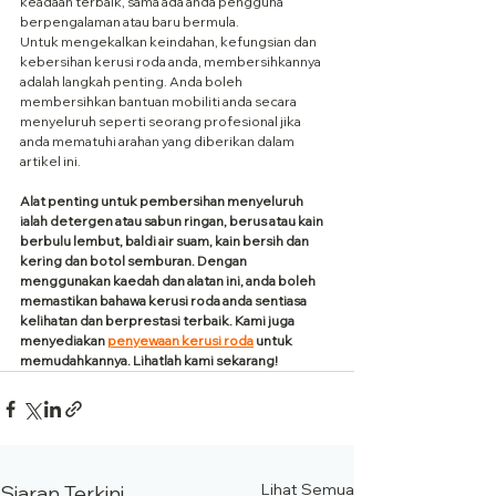
keadaan terbaik, sama ada anda pengguna 
berpengalaman atau baru bermula.
Untuk mengekalkan keindahan, kefungsian dan 
kebersihan kerusi roda anda, membersihkannya 
adalah langkah penting. Anda boleh 
membersihkan bantuan mobiliti anda secara 
menyeluruh seperti seorang profesional jika 
anda mematuhi arahan yang diberikan dalam 
artikel ini.
Alat penting untuk pembersihan menyeluruh 
ialah detergen atau sabun ringan, berus atau kain 
berbulu lembut, baldi air suam, kain bersih dan 
kering dan botol semburan. Dengan 
menggunakan kaedah dan alatan ini, anda boleh 
memastikan bahawa kerusi roda anda sentiasa 
kelihatan dan berprestasi terbaik. Kami juga 
menyediakan 
penyewaan kerusi roda
 untuk 
memudahkannya. Lihatlah kami sekarang!
Lihat Semua
Siaran Terkini