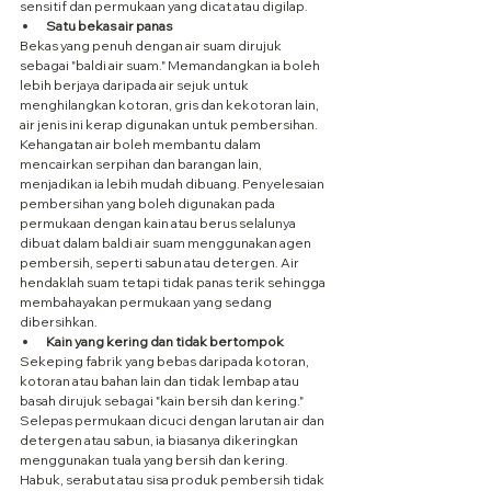
sensitif dan permukaan yang dicat atau digilap.
Satu bekas air panas
Bekas yang penuh dengan air suam dirujuk 
sebagai "baldi air suam." Memandangkan ia boleh 
lebih berjaya daripada air sejuk untuk 
menghilangkan kotoran, gris dan kekotoran lain, 
air jenis ini kerap digunakan untuk pembersihan. 
Kehangatan air boleh membantu dalam 
mencairkan serpihan dan barangan lain, 
menjadikan ia lebih mudah dibuang. Penyelesaian 
pembersihan yang boleh digunakan pada 
permukaan dengan kain atau berus selalunya 
dibuat dalam baldi air suam menggunakan agen 
pembersih, seperti sabun atau detergen. Air 
hendaklah suam tetapi tidak panas terik sehingga 
membahayakan permukaan yang sedang 
dibersihkan.
Kain yang kering dan tidak bertompok
Sekeping fabrik yang bebas daripada kotoran, 
kotoran atau bahan lain dan tidak lembap atau 
basah dirujuk sebagai "kain bersih dan kering." 
Selepas permukaan dicuci dengan larutan air dan 
detergen atau sabun, ia biasanya dikeringkan 
menggunakan tuala yang bersih dan kering. 
Habuk, serabut atau sisa produk pembersih tidak 