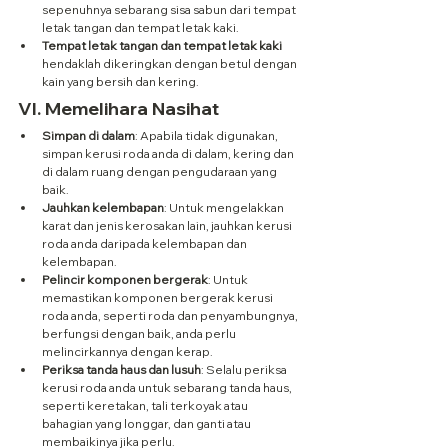
sepenuhnya sebarang sisa sabun dari tempat 
letak tangan dan tempat letak kaki.
Tempat letak tangan dan tempat letak kaki
hendaklah dikeringkan dengan betul dengan 
kain yang bersih dan kering.
VI. Memelihara Nasihat
Simpan di dalam
: Apabila tidak digunakan, 
simpan kerusi roda anda di dalam, kering dan 
di dalam ruang dengan pengudaraan yang 
baik.
Jauhkan kelembapan
: Untuk mengelakkan 
karat dan jenis kerosakan lain, jauhkan kerusi 
roda anda daripada kelembapan dan 
kelembapan.
Pelincir komponen bergerak
: Untuk 
memastikan komponen bergerak kerusi 
roda anda, seperti roda dan penyambungnya, 
berfungsi dengan baik, anda perlu 
melincirkannya dengan kerap.
Periksa tanda haus dan lusuh
: Selalu periksa 
kerusi roda anda untuk sebarang tanda haus, 
seperti keretakan, tali terkoyak atau 
bahagian yang longgar, dan ganti atau 
membaikinya jika perlu.