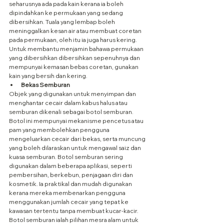
seharusnya ada pada kain kerana ia boleh 
dipindahkan ke permukaan yang sedang 
dibersihkan. Tuala yang lembap boleh 
meninggalkan kesan air atau membuat coretan 
pada permukaan, oleh itu ia juga harus kering. 
Untuk membantu menjamin bahawa permukaan 
yang dibersihkan dibersihkan sepenuhnya dan 
mempunyai kemasan bebas coretan, gunakan 
kain yang bersih dan kering.
Bekas Semburan
Objek yang digunakan untuk menyimpan dan 
menghantar cecair dalam kabus halus atau 
semburan dikenali sebagai botol semburan. 
Botol ini mempunyai mekanisme pencetus atau 
pam yang membolehkan pengguna 
mengeluarkan cecair dari bekas, serta muncung 
yang boleh dilaraskan untuk mengawal saiz dan 
kuasa semburan. Botol semburan sering 
digunakan dalam beberapa aplikasi, seperti 
pembersihan, berkebun, penjagaan diri dan 
kosmetik. Ia praktikal dan mudah digunakan 
kerana mereka membenarkan pengguna 
menggunakan jumlah cecair yang tepat ke 
kawasan tertentu tanpa membuat kucar-kacir. 
Botol semburan ialah pilihan mesra alam untuk 