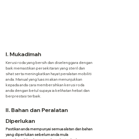
I. Mukadimah
Kerusi roda yang bersih dan diselenggara dengan 
baik memastikan persekitaran yang steril dan 
sihat serta meningkatkan hayat peralatan mobiliti 
anda. Manual yang luas ini akan menunjukkan 
kepada anda cara membersihkan kerusi roda 
anda dengan betul supaya ia kelihatan hebat dan 
berprestasi terbaik.
II. Bahan dan Peralatan 
Diperlukan
Pastikan anda mempunyai semua alatan dan bahan 
yang diperlukan sebelum anda mula 