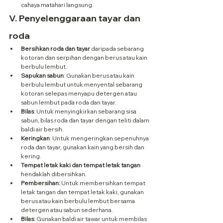
cahaya matahari langsung.
V. Penyelenggaraan tayar dan 
roda
Bersihkan roda dan tayar
 daripada sebarang 
kotoran dan serpihan dengan berus atau kain 
berbulu lembut.
Sapukan sabun
: Gunakan berus atau kain 
berbulu lembut untuk menyental sebarang 
kotoran selepas menyapu detergen atau 
sabun lembut pada roda dan tayar.
Bilas
: Untuk menyingkirkan sebarang sisa 
sabun, bilas roda dan tayar dengan teliti dalam 
baldi air bersih.
Keringkan
: Untuk mengeringkan sepenuhnya 
roda dan tayar, gunakan kain yang bersih dan 
kering.
Tempat letak kaki dan tempat letak tangan
hendaklah dibersihkan.
Pembersihan:
 Untuk membersihkan tempat 
letak tangan dan tempat letak kaki, gunakan 
berus atau kain berbulu lembut bersama 
detergen atau sabun sederhana.
Bilas:
 Gunakan baldi air tawar untuk membilas 