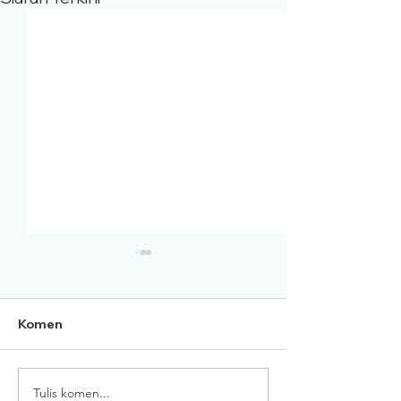
Komen
Tulis komen...
Penumpu Oksigen
Sewa Mesin Ok