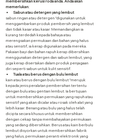
membersihkan kerusi roda anda. Anda akan 
memerlukan:
Sabun atau detergen yang lembut
sabun ringan atau detergen "digunakan untuk 
menggambarkan produk pembersih yang lembut 
dan tidak kasar atau kasar. Memandangkan ia 
kurang terdedah kepada bahaya atau 
merengsakan permukaan dan bahan yang halus 
atau sensitif, ia kerap digunakan pada mereka. 
Pakaian bayi dan bahan rapuh kerap dibersihkan 
menggunakan detergen dan sabun lembut, yang 
juga kerap disertakan dalam produk penjagaan 
diri seperti sabun untuk kulit sensitif.
Tuala atau berus dengan bulu lembut
kain atau berus dengan bulu lembut "merujuk 
kepada jenis peralatan pembersihan tertentu 
dengan bulu atau gentian lembut. Ia bertujuan 
untuk membersihkan permukaan yang rapuh atau 
sensitif yang akan dicalar atau rosak oleh alat yang 
lebih kasar. Benang atau bulu yang halus telah 
dicipta secara khusus untuk membersihkan 
dengan cekap tanpa membahayakan permukaan 
yang sedang dibersihkan. Berus atau kain berbulu 
lembut disyorkan untuk membersihkan fabrik 
yang halus, permukaan peranti elektronik yang 