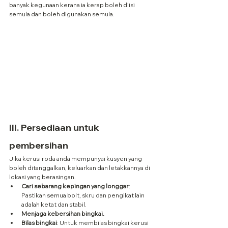
banyak kegunaan kerana ia kerap boleh diisi 
semula dan boleh digunakan semula.
III. Persediaan untuk 
pembersihan
Jika kerusi roda anda mempunyai kusyen yang 
boleh ditanggalkan, keluarkan dan letakkannya di 
lokasi yang berasingan.
Cari sebarang kepingan yang longgar
: 
Pastikan semua bolt, skru dan pengikat lain 
adalah ketat dan stabil.
Menjaga kebersihan bingkai.
Bilas bingkai
: Untuk membilas bingkai kerusi 