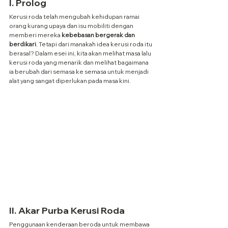
I. Prolog
Kerusi roda telah mengubah kehidupan ramai 
orang kurang upaya dan isu mobiliti dengan 
memberi mereka 
kebebasan bergerak dan 
berdikari
. Tetapi dari manakah idea kerusi roda itu 
berasal? Dalam esei ini, kita akan melihat masa lalu 
kerusi roda yang menarik dan melihat bagaimana 
ia berubah dari semasa ke semasa untuk menjadi 
alat yang sangat diperlukan pada masa kini.
II. Akar Purba Kerusi Roda
Penggunaan kenderaan beroda untuk membawa 