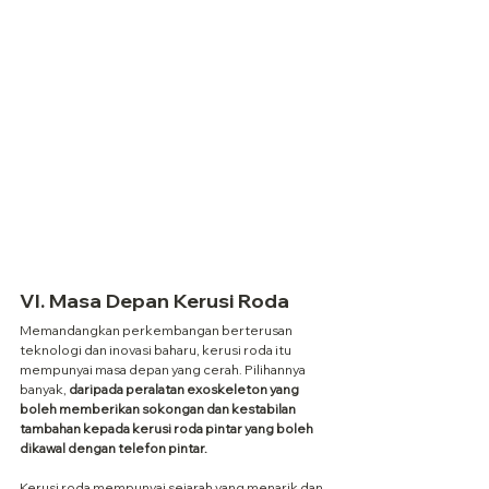
VI. Masa Depan Kerusi Roda
Memandangkan perkembangan berterusan 
teknologi dan inovasi baharu, kerusi roda itu 
mempunyai masa depan yang cerah. Pilihannya 
banyak,
 daripada peralatan exoskeleton yang 
boleh memberikan sokongan dan kestabilan 
tambahan kepada kerusi roda pintar yang boleh 
dikawal dengan telefon pintar.
Kerusi roda mempunyai sejarah yang menarik dan 