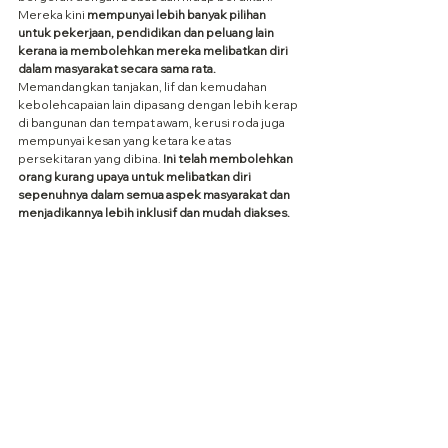
Mereka kini 
mempunyai lebih banyak pilihan 
untuk pekerjaan, pendidikan dan peluang lain 
kerana ia membolehkan mereka melibatkan diri 
dalam masyarakat secara sama rata.
Memandangkan tanjakan, lif dan kemudahan 
kebolehcapaian lain dipasang dengan lebih kerap 
di bangunan dan tempat awam, kerusi roda juga 
mempunyai kesan yang ketara ke atas 
persekitaran yang dibina.
 Ini telah membolehkan 
orang kurang upaya untuk melibatkan diri 
sepenuhnya dalam semua aspek masyarakat dan 
menjadikannya lebih inklusif dan mudah diakses.