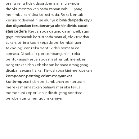
orang yang tidak dapat berjalan mula-mula 
didokumentasikan pada zaman dahulu, yang 
menimbulkan idea kerusi roda. Reka bentuk 
kerusi roda awal ini selalunya 
dibina daripada kayu 
dan digunakan terutamanya oleh individu cacat 
atau cedera
. Kerusi roda datang dalam pelbagai 
gaya, termasuk kerusi roda manual, elektrik dan 
sukan, terima kasih kepada perkembangan 
teknologi dan reka bentuk dari semasa ke 
semasa. Di sebalik perkembangan ini, reka 
bentuk asas kerusi roda masih untuk memberi 
pergerakan dan kebebasan kepada orang yang 
dicabar secara fizikal. Kerusi roda kini merupakan 
komponen penting dalam masyarakat 
kontemporari
, dan pertumbuhan berterusan 
mereka memastikan bahawa mereka terus 
memenuhi keperluan individu yang sentiasa 
berubah yang menggunakannya.