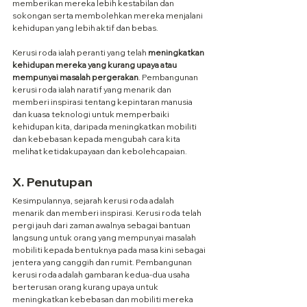
memberikan mereka lebih kestabilan dan 
sokongan serta membolehkan mereka menjalani 
kehidupan yang lebih aktif dan bebas.
Kerusi roda ialah peranti yang telah 
meningkatkan 
kehidupan mereka yang kurang upaya atau 
mempunyai masalah pergerakan
. Pembangunan 
kerusi roda ialah naratif yang menarik dan 
memberi inspirasi tentang kepintaran manusia 
dan kuasa teknologi untuk memperbaiki 
kehidupan kita, daripada meningkatkan mobiliti 
dan kebebasan kepada mengubah cara kita 
melihat ketidakupayaan dan kebolehcapaian.
X. Penutupan
Kesimpulannya, sejarah kerusi roda adalah 
menarik dan memberi inspirasi. Kerusi roda telah 
pergi jauh dari zaman awalnya sebagai bantuan 
langsung untuk orang yang mempunyai masalah 
mobiliti kepada bentuknya pada masa kini sebagai 
jentera yang canggih dan rumit. Pembangunan 
kerusi roda adalah gambaran kedua-dua usaha 
berterusan orang kurang upaya untuk 
meningkatkan kebebasan dan mobiliti mereka 