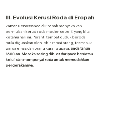
III. Evolusi Kerusi Roda di Eropah
Zaman Renaissance di Eropah menyaksikan 
permulaan kerusi roda moden seperti yang kita 
ketahui hari ini. Peranti tempat duduk beroda 
mula digunakan oleh lebih ramai orang, termasuk 
warga emas dan orang kurang upaya, 
pada tahun 
1600-an. Mereka sering dibuat daripada besi atau 
keluli dan mempunyai roda untuk memudahkan 
pergerakannya.