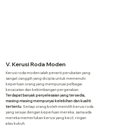
V. Kerusi Roda Moden
Kerusi roda moden ialah peranti perubatan yang 
sangat canggih yang dicipta untuk memenuhi 
keperluan orang yang mempunyai pelbagai 
kecacatan dan kebimbangan pergerakan. 
Terdapat banyak penyelesaian yang tersedia, 
masing-masing mempunyai kelebihan dan kualiti 
tertentu
. Setiap orang boleh memilih kerusi roda 
yang sesuai dengan keperluan mereka, sama ada 
mereka memerlukan kerusi yang kecil, ringan 
atau kukuh.