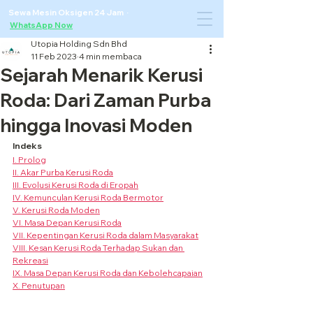
Sewa Mesin Oksigen 24 Jam ·
WhatsApp Now
Utopia Holding Sdn Bhd
11 Feb 2023
4 min membaca
Sejarah Menarik Kerusi
Roda: Dari Zaman Purba
hingga Inovasi Moden
Indeks
I. Prolog
II. Akar Purba Kerusi Roda
III. Evolusi Kerusi Roda di Eropah
IV. Kemunculan Kerusi Roda Bermotor
V. Kerusi Roda Moden
VI. Masa Depan Kerusi Roda
VII. Kepentingan Kerusi Roda dalam Masyarakat
VIII. Kesan Kerusi Roda Terhadap Sukan dan 
Rekreasi
IX. Masa Depan Kerusi Roda dan Kebolehcapaian
X. Penutupan