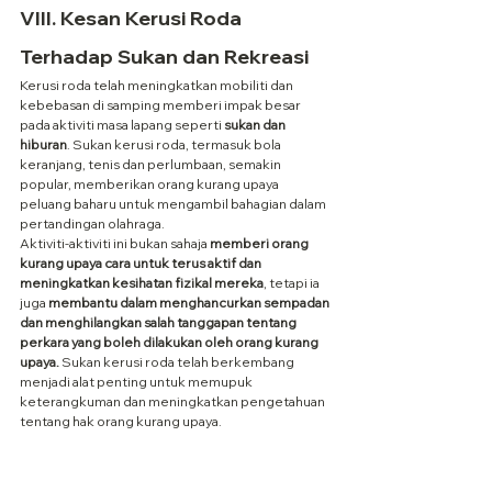
VIII. Kesan Kerusi Roda 
Terhadap Sukan dan Rekreasi
Kerusi roda telah meningkatkan mobiliti dan 
kebebasan di samping memberi impak besar 
pada aktiviti masa lapang seperti 
sukan dan 
hiburan
. Sukan kerusi roda, termasuk bola 
keranjang, tenis dan perlumbaan, semakin 
popular, memberikan orang kurang upaya 
peluang baharu untuk mengambil bahagian dalam 
pertandingan olahraga.
Aktiviti-aktiviti ini bukan sahaja 
memberi orang 
kurang upaya cara untuk terus aktif dan 
meningkatkan kesihatan fizikal mereka
, tetapi ia 
juga 
membantu dalam menghancurkan sempadan 
dan menghilangkan salah tanggapan tentang 
perkara yang boleh dilakukan oleh orang kurang 
upaya.
 Sukan kerusi roda telah berkembang 
menjadi alat penting untuk memupuk 
keterangkuman dan meningkatkan pengetahuan 
tentang hak orang kurang upaya.