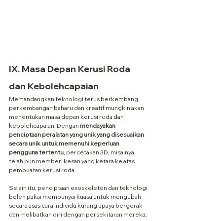
IX. Masa Depan Kerusi Roda 
dan Kebolehcapaian
Memandangkan teknologi terus berkembang, 
perkembangan baharu dan kreatif mungkin akan 
menentukan masa depan kerusi roda dan 
kebolehcapaian. Dengan 
mendayakan 
penciptaan peralatan yang unik yang disesuaikan 
secara unik untuk memenuhi keperluan 
pengguna tertentu
, percetakan 3D, misalnya, 
telah pun memberi kesan yang ketara ke atas 
pembuatan kerusi roda.
Selain itu, penciptaan exoskeleton dan teknologi 
boleh pakai mempunyai kuasa untuk mengubah 
secara asas cara individu kurang upaya bergerak 
dan melibatkan diri dengan persekitaran mereka, 