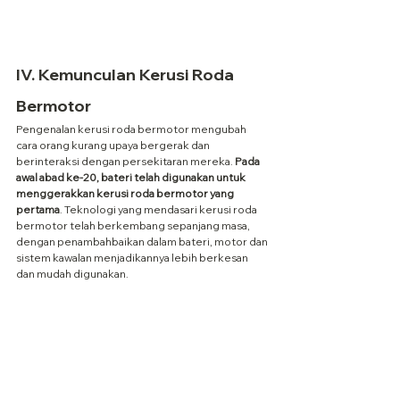
IV. Kemunculan Kerusi Roda 
Bermotor
Pengenalan kerusi roda bermotor mengubah 
cara orang kurang upaya bergerak dan 
berinteraksi dengan persekitaran mereka. 
Pada 
awal abad ke-20, bateri telah digunakan untuk 
menggerakkan kerusi roda bermotor yang 
pertama
. Teknologi yang mendasari kerusi roda 
bermotor telah berkembang sepanjang masa, 
dengan penambahbaikan dalam bateri, motor dan 
sistem kawalan menjadikannya lebih berkesan 
dan mudah digunakan.