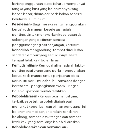
harian penggunaan biasa. Ia harus mempunyai 
rangka yang kuat yang boleh menyokong 
beban besar, dibina daripada bahan seperti 
keluli atau aluminium.
Keselesaan -
 Bagi mereka yang menggunakan 
kerusi roda manual, keselesaan adalah 
penting. Untuk menawarkan keselesaan dan 
sokongan yang optimum semasa 
penggunaan yang berpanjangan, kerusi itu 
hendaklah mengandungi tempat duduk dan 
sandaran empuk yang secukupnya, serta 
tempat letak kaki boleh laras.
Kemudahalihan
-
 Kemudahalihan adalah faktor 
penting bagi orang yang perlu menggunakan 
kerusi roda manual untuk perjalanan biasa. 
Kerusi itu perlu mudah alih—sama ada dengan 
kereta atau pengangkutan awam—ringan, 
boleh dilipat dan mudah dialihkan.
Kebolehlarasan - 
Kerusi roda manual yang 
terbaik sepatutnya boleh diubah suai 
mengikut keperluan dan pilihan pengguna. Ini 
boleh menampilkan, antara lain, sandaran 
belakang, tempat letak tangan dan tempat 
letak kaki yang semuanya boleh dilaraskan.
Kebolehgerakan dan pemanduan -