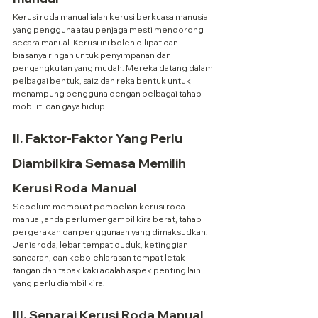
Kerusi roda manual ialah kerusi berkuasa manusia 
yang pengguna atau penjaga mesti mendorong 
secara manual. Kerusi ini boleh dilipat dan 
biasanya ringan untuk penyimpanan dan 
pengangkutan yang mudah. Mereka datang dalam 
pelbagai bentuk, saiz dan reka bentuk untuk 
menampung pengguna dengan pelbagai tahap 
mobiliti dan gaya hidup.
II. Faktor-Faktor Yang Perlu 
Diambilkira Semasa Memilih 
Kerusi Roda Manual
Sebelum membuat pembelian kerusi roda 
manual, anda perlu mengambil kira berat, tahap 
pergerakan dan penggunaan yang dimaksudkan. 
Jenis roda, lebar tempat duduk, ketinggian 
sandaran, dan kebolehlarasan tempat letak 
tangan dan tapak kaki adalah aspek penting lain 
yang perlu diambil kira.
III. Senarai Kerusi Roda Manual 