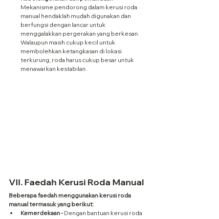
Mekanisme pendorong dalam kerusi roda 
manual hendaklah mudah digunakan dan 
berfungsi dengan lancar untuk 
menggalakkan pergerakan yang berkesan. 
Walaupun masih cukup kecil untuk 
membolehkan ketangkasan di lokasi 
terkurung, roda harus cukup besar untuk 
menawarkan kestabilan.
VII. Faedah Kerusi Roda Manual
Beberapa faedah menggunakan kerusi roda 
manual termasuk yang berikut:
Kemerdekaan -
 Dengan bantuan kerusi roda 