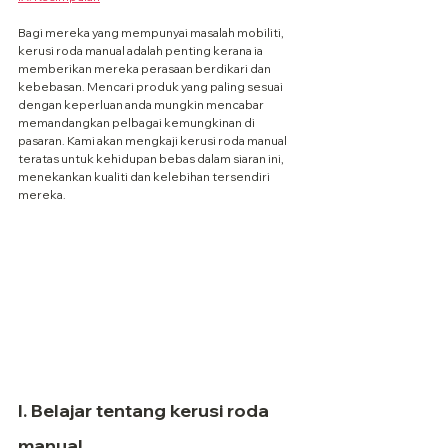
Bagi mereka yang mempunyai masalah mobiliti, 
kerusi roda manual adalah penting kerana ia 
memberikan mereka perasaan berdikari dan 
kebebasan. Mencari produk yang paling sesuai 
dengan keperluan anda mungkin mencabar 
memandangkan pelbagai kemungkinan di 
pasaran. Kami akan mengkaji kerusi roda manual 
teratas untuk kehidupan bebas dalam siaran ini, 
menekankan kualiti dan kelebihan tersendiri 
mereka.
I. Belajar tentang kerusi roda 
manual