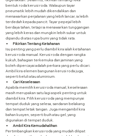
bentuk roda kerusi roda. Walaupun tayar 
pneumatik lebih mudah dikendalikan dan 
menawarkan perjalanan yang lebih lancar, ia lebih 
terdedah kepada pancit. Tayar pepejal lebih 
berdaya tahan, tetapi ia menawarkan tunggangan 
yang lebih keras dan mungkin lebih sukar untuk 
dipandu di atas rupa bumi yang tidak rata.
Fikirkan Tentang Ketahanan
Isu penting yang perlu diambil kira ialah ketahanan 
kerusi roda manual. Kerusi roda dengan rangka 
kukuh, bahagian terkemuka dan jaminan yang 
boleh dipercayai adalah perkara yang perlu dicari. 
Ambil kira elemen bangunan kerusi roda juga, 
seperti keluli atau aluminium.
Cari Keselesaan
Apabila memilih kerusi roda manual, keselesaan 
masih merupakan satu lagi aspek penting untuk 
diambil kira. Pilih kerusi roda yang mempunyai 
tempat duduk yang selesa, sandaran belakang 
dan tempat letak tangan. Juga mengambil kira 
bahan kusyen, seperti buih atau gel, yang 
digunakan di tempat duduk.
Ambil Kira Kemudahalihan
Pertimbangkan kerusi roda yang mudah dilipat 