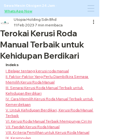
Sewa Mesin Oksigen 24 Jam ·
WhatsApp Now
Utopia Holding Sdn Bhd
11 Feb 2023
7 min membaca
Terokai Kerusi Roda
Manual Terbaik untuk
Kehidupan Berdikari
Indeks
I. Belajar tentang kerusi roda manual
II. Faktor-Faktor Yang Perlu Diambilkira Semasa 
Memilih Kerusi Roda Manual
III. Senarai Kerusi Roda Manual Terbaik untuk 
Kehidupan Berdikari
IV. Cara Memilih Kerusi Roda Manual Terbaik untuk 
Kemerdekaan
V. Untuk Kehidupan Berdikari, Kerusi Roda Manual 
Terbaik
VI. Kerusi Roda Manual Terbaik Mempunyai Ciri Ini
VII. Faedah Kerusi Roda Manual
VIII. Kriteria Pemilihan untuk Kerusi Roda Manual
IX. Kesimpulan