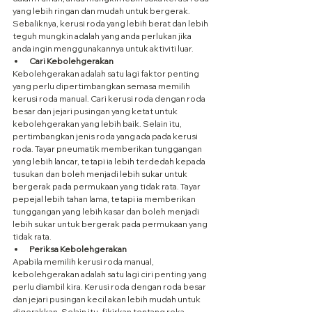
yang lebih ringan dan mudah untuk bergerak. 
Sebaliknya, kerusi roda yang lebih berat dan lebih 
teguh mungkin adalah yang anda perlukan jika 
anda ingin menggunakannya untuk aktiviti luar.
Cari Kebolehgerakan
Kebolehgerakan adalah satu lagi faktor penting 
yang perlu dipertimbangkan semasa memilih 
kerusi roda manual. Cari kerusi roda dengan roda 
besar dan jejari pusingan yang ketat untuk 
kebolehgerakan yang lebih baik. Selain itu, 
pertimbangkan jenis roda yang ada pada kerusi 
roda. Tayar pneumatik memberikan tunggangan 
yang lebih lancar, tetapi ia lebih terdedah kepada 
tusukan dan boleh menjadi lebih sukar untuk 
bergerak pada permukaan yang tidak rata. Tayar 
pepejal lebih tahan lama, tetapi ia memberikan 
tunggangan yang lebih kasar dan boleh menjadi 
lebih sukar untuk bergerak pada permukaan yang 
tidak rata.
Periksa Kebolehgerakan
Apabila memilih kerusi roda manual, 
kebolehgerakan adalah satu lagi ciri penting yang 
perlu diambil kira. Kerusi roda dengan roda besar 
dan jejari pusingan kecil akan lebih mudah untuk 
digerakkan. Selain itu, fikirkan tentang reka 