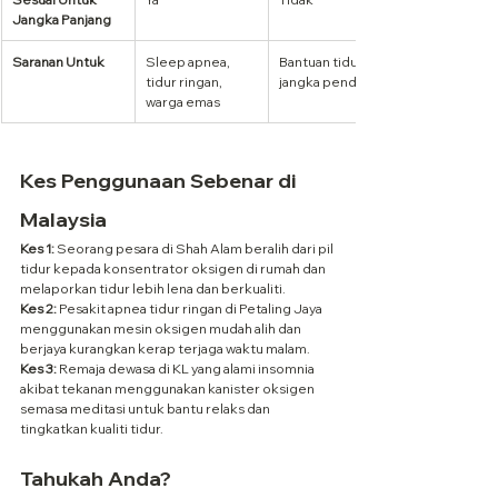
Jangka Panjang
Saranan Untuk
Sleep apnea, 
Bantuan tidur 
tidur ringan, 
jangka pendek
warga emas
Kes Penggunaan Sebenar di 
Malaysia
Kes 1:
 Seorang pesara di Shah Alam beralih dari pil 
tidur kepada konsentrator oksigen di rumah dan 
melaporkan tidur lebih lena dan berkualiti.
Kes 2:
 Pesakit apnea tidur ringan di Petaling Jaya 
menggunakan mesin oksigen mudah alih dan 
berjaya kurangkan kerap terjaga waktu malam.
Kes 3:
 Remaja dewasa di KL yang alami insomnia 
akibat tekanan menggunakan kanister oksigen 
semasa meditasi untuk bantu relaks dan 
tingkatkan kualiti tidur.
Tahukah Anda?