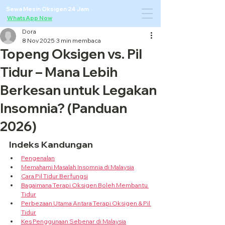
Sewa Mesin Oksigen 24 Jam ·
WhatsApp Now
Dora
8 Nov 2025
3 min membaca
Topeng Oksigen vs. Pil
Tidur – Mana Lebih
Berkesan untuk Legakan
Insomnia? (Panduan
2026)
Indeks Kandungan
Pengenalan
Memahami Masalah Insomnia di Malaysia
Cara Pil Tidur Berfungsi
Bagaimana Terapi Oksigen Boleh Membantu 
Tidur
Perbezaan Utama Antara Terapi Oksigen & Pil 
Tidur
Kes Penggunaan Sebenar di Malaysia