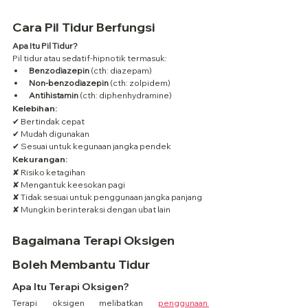
Cara Pil Tidur Berfungsi
Apa Itu Pil Tidur?
Pil tidur atau sedatif-hipnotik termasuk:
Benzodiazepin
 (cth: diazepam)
Non-benzodiazepin
 (cth: zolpidem)
Antihistamin
 (cth: diphenhydramine)
Kelebihan:
✔ Bertindak cepat
✔ Mudah digunakan
✔ Sesuai untuk kegunaan jangka pendek
Kekurangan:
✘ Risiko ketagihan
✘ Mengantuk keesokan pagi
✘ Tidak sesuai untuk penggunaan jangka panjang
✘ Mungkin berinteraksi dengan ubat lain
Bagaimana Terapi Oksigen 
Boleh Membantu Tidur
Apa Itu Terapi Oksigen?
Terapi oksigen melibatkan 
penggunaan 