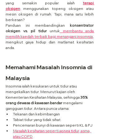
yang semakin popular ialah 
terapi 
oksigen
 menggunakan topeng oksigen atau 
mesin oksigen di rumah. Tapi, mana satu lebih 
berkesan?
Panduan ini membandingkan 
konsentrator 
oksigen vs. pil tidur
 untuk
 membantu anda 
memilih kaedah terbaik bagi menangani insomnia
, 
mengikut gaya hidup dan matlamat kesihatan 
anda.
Memahami Masalah Insomnia di 
Malaysia
Insomnia ialah kesukaran untuk tidur atau 
mengekalkan tidur. Menurut kajian oleh 
Kementerian Kesihatan Malaysia, sehingga 
35% 
orang dewasa di kawasan bandar
 mengalami 
gangguan tidur. Antara punca utama:
Tekanan dan kebimbangan
Tabiat tidur yang tidak sihat
Pencemaran bunyi di kawasan seperti KL & PJ
Masalah kesihatan seperti apnea tidur, asma, 
atau COPD