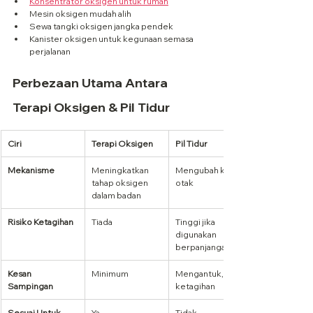
Konsentrator oksigen untuk rumah
Mesin oksigen mudah alih
Sewa tangki oksigen jangka pendek
Kanister oksigen untuk kegunaan semasa 
perjalanan
Perbezaan Utama Antara 
Terapi Oksigen & Pil Tidur
Ciri
Terapi Oksigen
Pil Tidur
Mekanisme
Meningkatkan 
Mengubah kimia 
tahap oksigen 
otak
dalam badan
Risiko Ketagihan
Tiada
Tinggi jika 
digunakan 
berpanjangan
Kesan 
Minimum
Mengantuk, lupa, 
Sampingan
ketagihan
Sesuai Untuk 
Ya
Tidak