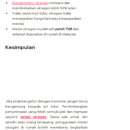
Konsentrator oksigen
 menapis dan 
membekalkan oksigen lebih 90% tulen
Tidak seperti pil tidur, oksigen tidak 
menjejaskan fungsi hati atau kewaspadaan 
mental
Mesin oksigen mudah alih 
patuh TNB
 dan 
selamat digunakan di rumah di Malaysia
Kesimpulan
Jika anda bergelut dengan insomnia, jangan terus 
bergantung kepada pil tidur. Pertimbangkan 
penyelesaian yang lebih semula jadi dan mampan 
seperti 
terapi oksigen
. Sama ada untuk diri 
sendiri atau orang tersayang, penggunaan mesin 
oksigen di rumah boleh membantu tingkatkan 