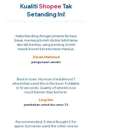
Kualiti
Shopee
Tak
Setanding Ini!
Bimbang kualiti tak bagus? Kami jamin selama 6 bulan!
Kalau banding dengan jenama farmasi
biasa, memang boleh duduk lebih lama
dan tak berbau. yang penting, boleh
masuk bonet kereta mana-mana je.
Zarah Mahmud
pengunaan sendiri
Best in town. My mum tried almost 7
wheelchairs and this is the best. Foldable
in 10 seconds. Quality of wheels is so
much better than before!
Ling Yen
pembelian untuk ibu umur 72
Recommended, 5 stars! Bought 2 for
spare, but never used the other one as