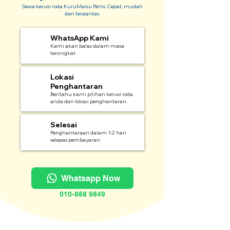
Sewa kerusi roda KuruMaisu Perlis. Cepat, mudah
dan terpantas.
WhatsApp Kami
1
Kami akan balas dalam masa
tersingkat.
Lokasi
2
Penghantaran
Beritahu kami pilihan kerusi roda
anda dan lokasi penghantaran.
Selesai
3
Penghantaraan dalam 1-2 hari
selepas pembayaran.
Whatsapp Now
010-888 9849