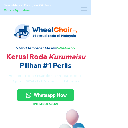
Sewa Mesin Oksigen 24 Jam ·
WhatsApp Now
5 Minit Tempahan Melalui
WhatsApp.
Kerusi Roda
Kurumaisu
Pilihan #1 Perlis
Beli kerusi roda
ringan
dengan harga terbaloi.
Dijamin 100% kukuh & tidak melekit badan.
Whatsapp Now
010-888 9849