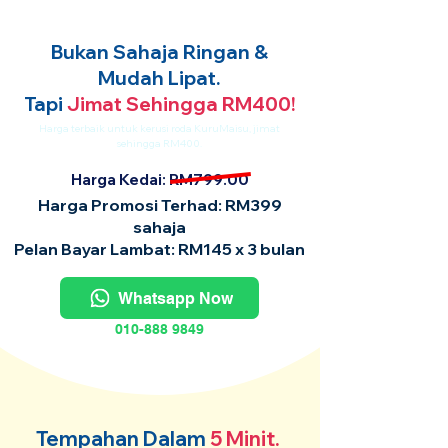
Bukan Sahaja Ringan &
Mudah Lipat.
Tapi
Jimat Sehingga RM400!
Harga terbaik untuk kerusi roda KuruMaisu, jimat
sehingga RM400.
Harga Kedai: RM799.00
Harga Promosi Terhad: RM399
sahaja
Pelan Bayar Lambat: RM145 x 3 bulan
Whatsapp Now
010-888 9849
Tempahan Dalam
5 Minit.