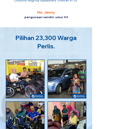
cushion slightly squashed. overall 9/10.
Ms. Jenny
pengunaan sendiri, umur 43
Pilihan 23,300 Warga
Perlis.
Hadiahkan kerusi roda KuruMaisu kepada yang tersayang.