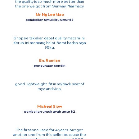
the quality is so much more better than
the one we got from Sunway Pharmacy.
Mr. Ng Lee Mao
pembelian untuk ibu umur 63
Shopee tak akan dapat quality macam ini.
Kerusi ini memang baloi. Berat badan saya
95kg.
En. Ramlan
pengunaan sendiri
good. lightweight. fit in my back seat of
myvi and vios.
Micheal Siow
pembelian untuk ayah umur 82
The first one used for 4 years. but got
another one from this seller because the