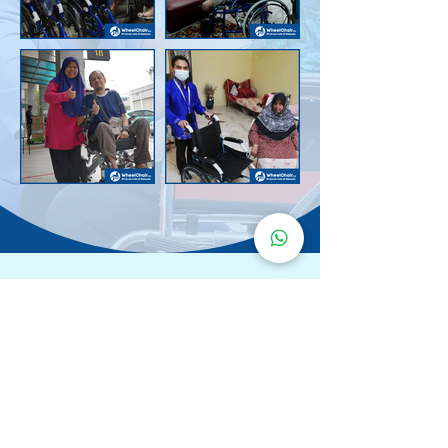
Senarai Lokasi
Kerusi Roda
KuruMaisu
Kami menyediakan kerusi roda KuruMaisu di kawasan
berikut untuk memudahkan urusan anda.
Kuala Lumpur
Bandar Tasik Selatan
Taman Melawati
Sentul
Cheras