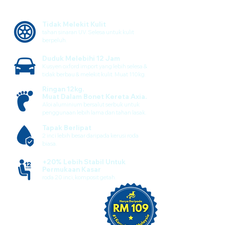
Tidak Melekit Kulit
tahan sinaran UV. Selesa untuk kulit
berpeluh.
Duduk Melebihi 12 Jam
Kusyen oxford import yang lebih selesa &
tidak berbau & melekit kulit. Muat 110kg.
Ringan 12kg.
Muat Dalam Bonet Kereta Axia.
Aloi aluminium bersalut serbuk untuk
penggunaan lebih lama dan tahan lasak.
Tapak Berlipat
2 inci lebih besar daripada kerusi roda
biasa.
+20% Lebih Stabil Untuk
Permukaan Kasar
roda 20 inci, komposit getah.